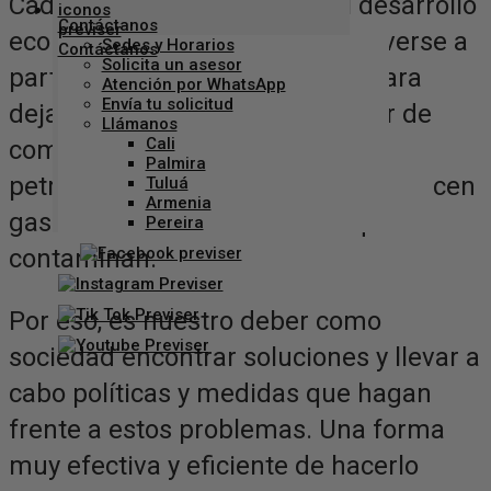
Cada vez es más claro que el desarrollo
Contáctanos
económico del mundo debe moverse a
Sedes y Horarios
Solicita un asesor
partir de energías renovables, para
Atención por WhatsApp
Envía tu solicitud
dejar atrás la generación a partir de
Llámanos
Cali
combustibles fósiles, como carbón,
Palmira
petróleo o gas natural, ya que producen
Tuluá
Armenia
gases de efecto invernadero que
Pereira
contaminan.
Por eso, es nuestro deber como
sociedad encontrar soluciones y llevar a
cabo políticas y medidas que hagan
frente a estos problemas. Una forma
muy efectiva y eficiente de hacerlo