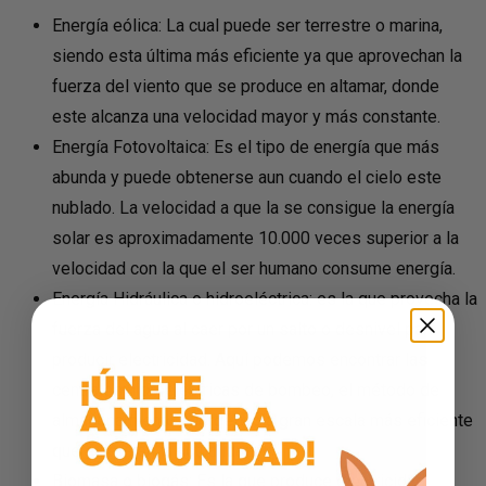
Energía eólica: La cual puede ser terrestre o marina,
siendo esta última más eficiente ya que aprovechan la
fuerza del viento que se produce en alta
mar, donde
este alcanza una velocidad mayor y más constante.
Energía Fotovoltaica: Es el tipo de energía que más
abunda y puede obtenerse aun cuando el cielo este
nublado. La velocidad a que la se consigue la energía
solar es aproximadamente 10.000 veces superior a la
velocidad con la que el ser humano consume energía.
Energía Hidráulica o hidroeléctrica: es la que provecha la
fuerza del agua al caer por un salto o desnivel para
producir electricidad. Aquí podemos encontrar las
centrales hidroeléctricas de bombeo,
el método de
almacenamiento energético
a gran escala más eficiente
que existe en la actualidad.
Biomasa o biogás: Es la que produce electricidad