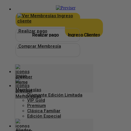
×
_
Ingreso
cliente
Realizar pago
Realizar pago
Ingreso Clientes
Comprar Membresía
Inicio
Membresías
Diamante Edición Limitada
VIP Gold
Premium
Clásica Familiar
Edición Especial
Aliados