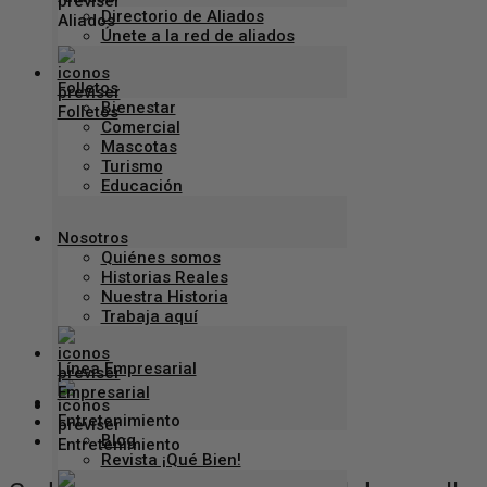
Directorio de Aliados
Únete a la red de aliados
Folletos
Bienestar
Comercial
Mascotas
Turismo
Educación
Nosotros
Quiénes somos
Historias Reales
Nuestra Historia
Trabaja aquí
Línea Empresarial
Seguir
Entretenimiento
Seguir
Blog
Seguir
Revista ¡Qué Bien!