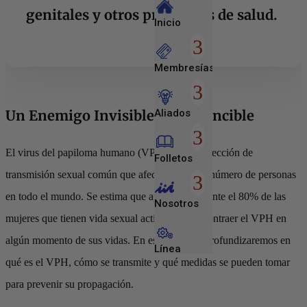
genitales y otros problemas de salud.
Inicio
Membresías
Aliados
Un Enemigo Invisible, Pero Vencible
El virus del papiloma humano (VPH) es una infección de
Folletos
transmisión sexual común que afecta a un gran número de personas
en todo el mundo. Se estima que aproximadamente el 80% de las
Nosotros
mujeres que tienen vida sexual activa pueden contraer el VPH en
algún momento de sus vidas. En este artículo, profundizaremos en
Línea
Empresarial
qué es el VPH, cómo se transmite y qué medidas se pueden tomar
para prevenir su propagación.
Entretenimiento