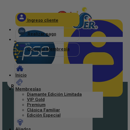
×
Ingreso cliente
_
Realizar pago
_
Comprar Membresía
Inicio
Realizar pago
Membresías
Diamante Edición Limitada
Ingreso Clientes
VIP Gold
Premium
Clásica Familiar
Edición Especial
Aliados