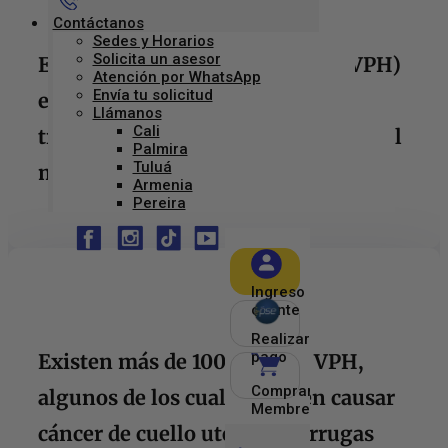
Contáctanos
Sedes y Horarios
Solicita un asesor
El virus del papiloma humano (VPH)
Atención por WhatsApp
Envía tu solicitud
es una de las infecciones de
Llámanos
Cali
transmisión sexual más común en el
Palmira
Tuluá
mundo.
Armenia
Pereira
Ingreso
cliente
Realizar
pago
Existen más de 100 tipos de VPH,
Comprar
algunos de los cuales pueden causar
Membresía
cáncer de cuello uterino, verrugas