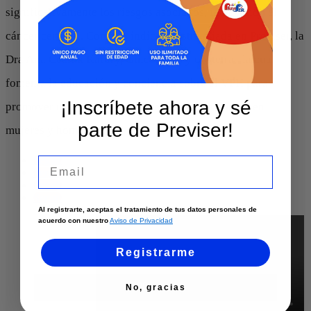
significativamente los riesgos asociados, incluyendo el
cáncer cervical. Como lo indica nuestra aliada en Previser, la
Dra Ana Cecilia Kafury, Ginecóloga y obstetra, la cual
fomenta la educación y conciencia sobre el VPH para
¡Inscríbete ahora y sé
promover una salud sexual y reproductiva óptima en
parte de Previser!
mujeres y hombres.
Seguir
Email
Seguir
Seguir
Seguir
Al registrarte, aceptas el tratamiento de tus datos personales de
acuerdo con nuestro
Aviso de Privacidad
Registrarme
No, gracias