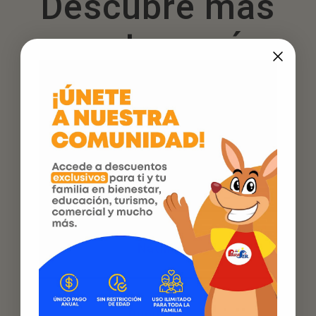
Descubre más
recetas, más
magia, más
espíritu
navideño
Natilla
Buñuelos