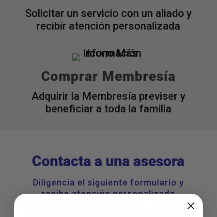
Solicitar un servicio con un aliado y
recibir atención personalizada
Comprar Membresía
Adquirir la Membresía previser y
beneficiar a toda la familia
Contacta a una asesora
Diligencia el siguiente formulario y
recibe
atención
personalizada
completamente GRATIS por parte de
nuestras asesoras.