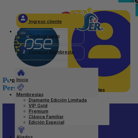
×
CERRAR
Ingreso cliente
_
Realizar pago
Comprar Membresía
Política de Tratamiento de Datos
Inicio
Realizar pago
Personales
Ingreso Clientes
Membresías
Diamante Edición Limitada
VIP Gold
Premium
Clásica Familiar
Edición Especial
Te puede interesar
Aliados