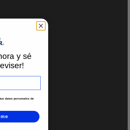
hora y sé
eviser!
e tus datos personales de
rme