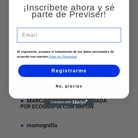
¡Inscríbete ahora y sé
parte de Previser!
ecografía de mama
Email
ECOGRAFIA DOPPLER DE VASOS
ARTERIALES
Al registrarte, aceptas el tratamiento de tus datos personales de
ecografía obstétrica
acuerdo con nuestro
Aviso de Privacidad
Registrarme
ECOGRAFIA PELVICA
GINECOLOGICA
No, gracias
MARCACION DE MAMA GUIADA
POR ECOGRAFIA CON ARPON
mamografía