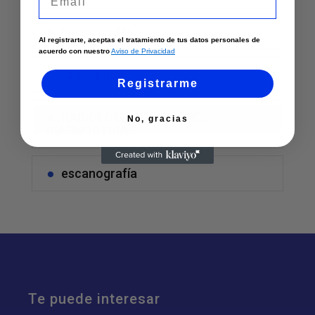
mamografía
Al registrarte, aceptas el tratamiento de tus datos personales de
acuerdo con nuestro
Aviso de Privacidad
radiografía
Registrarme
RADIOLOGIA E IMAGENES
No, gracias
DIAGNOSTICAS
escanografía
Te puede interesar