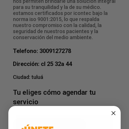
nos permiten brindarle una solución integral
para su tranquilidad y la de su médico.
estamos certificados por icontec bajo la
norma iso 9001:2015, lo que respalda
nuestro compromiso con la calidad, la
seguridad de nuestros pacientes y la
conservación del medio ambiente.
Telefono: 3009127278
Dirección: cl 25 32a 44
Ciudad:
tuluá
Tu eliges cómo agendar tu
servicio
Agenda por WhatsApp