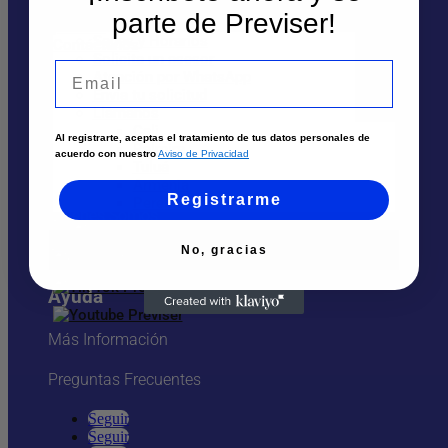
Te puede interesar
parte de Previser!
Contáctanos
Sedes y Horarios
Sedes
Solicita un asesor
Email
Atención por WhatsApp
Solicita un asesor
Envía tu solicitud
Llámanos
Cali
Atención por Whatsapp
Al registrarte, aceptas el tratamiento de tus datos personales de
Palmira
acuerdo con nuestro
Aviso de Privacidad
Tuluá
Nosotros
Armenia
Registrarme
Pereira
Quiénes Somos
No, gracias
Trabaja aquí
Ayuda
Más Información
Preguntas Frecuentes
Seguir
Seguir