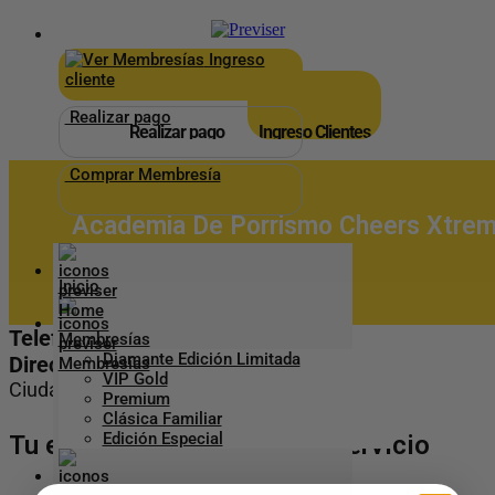
×
_
Ingreso
cliente
Realizar pago
Realizar pago
Ingreso Clientes
Comprar Membresía
Academia De Porrismo Cheers Xtre
Armenia
Inicio
Telefono: 3108949826
Membresías
Diamante Edición Limitada
Dirección: cr 19 8 35
VIP Gold
Ciudad:
Armenia
Premium
Clásica Familiar
Edición Especial
Tu eliges cómo agendar tu servicio
Aliados