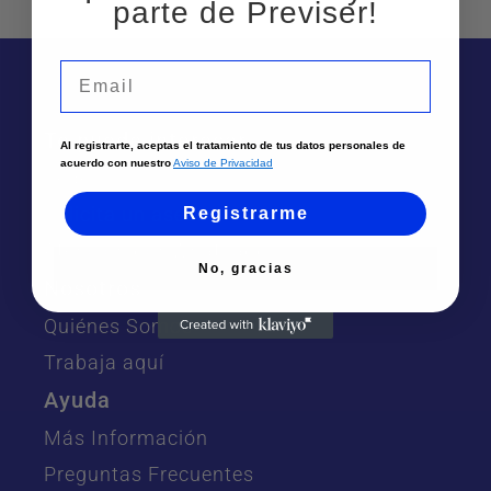
parte de Previser!
Email
Te puede interesar
Al registrarte, aceptas el tratamiento de tus datos personales de
acuerdo con nuestro
Aviso de Privacidad
Sedes
Solicita un asesor
Registrarme
Atención por Whatsapp
No, gracias
Nosotros
Quiénes Somos
Trabaja aquí
Ayuda
Más Información
Preguntas Frecuentes