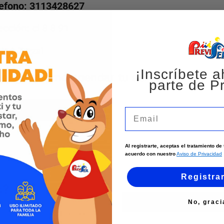
efono: 3113428627
ección: cl 8 8 91
dad:
Zarzal
¡Inscríbete a
 eliges cómo agendar tu servicio
parte de Pr
Agenda por WhatsApp
Email
Al registrarte, aceptas el tratamiento d
acuerdo con nuestro
Aviso de Privacidad
Registra
s?
No, graci