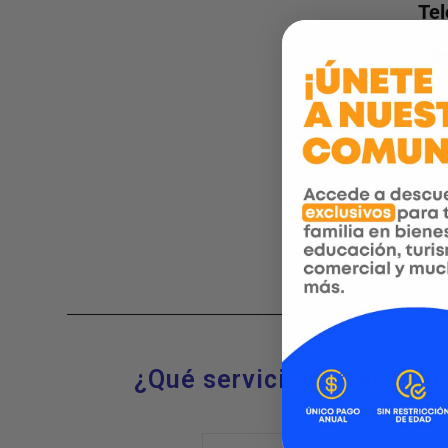
Tel
Dir
Ciu
Tu
¿Qué servicios ofrecemo