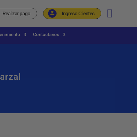
_
Realizar pago
Ingreso Clientes
tenimiento
Contáctanos
arzal