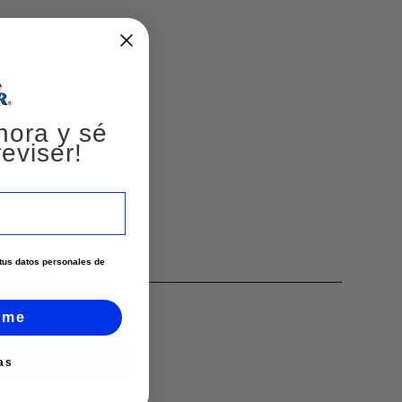
hora y sé
eviser!
e tus datos personales de
rme
as