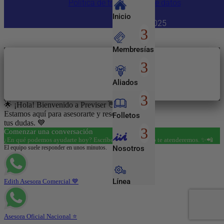
Política de tratamiento de datos
Inicio
Copyright 2025
Membresías
Aliados
🌟 ¡Hola! Bienvenido a Previser 👋😊
Estamos aquí para asesorarte y resolver todas
Folletos
tus dudas. 💙
Comenzar una conversación
¿En qué podemos ayudarte hoy? Escríbenos y con gusto te atenderemos. ✨📲
El equipo suele responder en unos minutos.
Nosotros
Línea
Edith Asesora Comercial 💙
Empresarial
Asesora Oficial Nacional ⭐
Entretenimiento