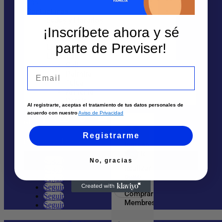
Contáctanos
Atención por Whatsapp
Sedes y Horarios
Solicita un asesor
¡Inscríbete ahora y sé
Nosotros
Atención por WhatsApp
parte de Previser!
Envía tu solicitud
Llámanos
Quiénes Somos
Cali
Email
Palmira
Trabaja aquí
Tuluá
Armenia
Ayuda
Pereira
Al registrarte, aceptas el tratamiento de tus datos personales de
acuerdo con nuestro
Aviso de Privacidad
Más Información
Registrarme
Preguntas Frecuentes
Ingreso
cliente
Seguir
No, gracias
Realizar
Seguir
pago
Seguir
Seguir
Comprar
Seguir
Membresía
Seguir