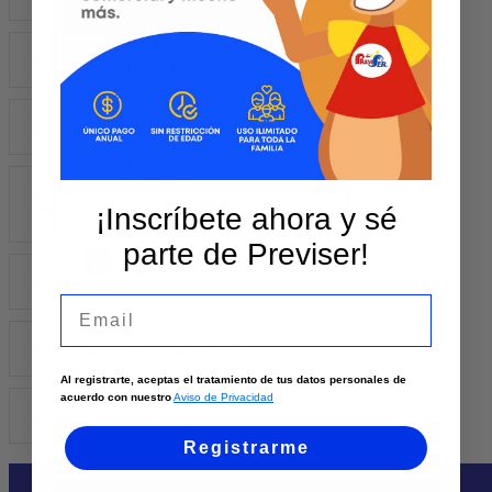
Contáctanos
Sedes y Horarios
CARDIOLOGIA PEDIATRICA
Solicita un asesor
Atención por WhatsApp
Envía tu solicitud
Llámanos
ECOCARDIOGRAMA DE STRESS
Cali
Palmira
Tuluá
ECOCARDIOGRAMA
Armenia
¡Inscríbete ahora y sé
TRANSTORACICO
Pereira
parte de Previser!
HOLTER
Email
PRUEBA DE ESFUERZO
Al registrarte, aceptas el tratamiento de tus datos personales de
acuerdo con nuestro
Aviso de Privacidad
resonancia magnética
Registrarme