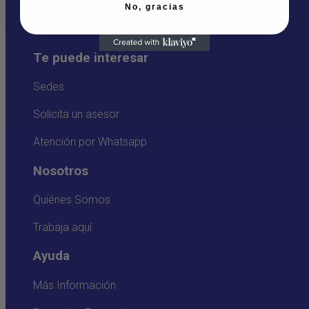
No, gracias
Te puede interesar
Sedes
Solicita un asesor
Atención por Whatsapp
Nosotros
Quiénes Somos
Trabaja aquí
Ayuda
Más Información