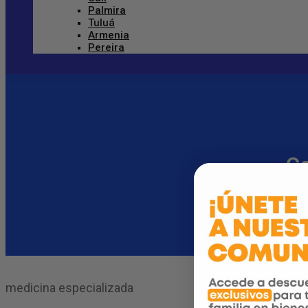
Palmira
Tuluá
Armenia
Pereira
Ce
medicina especializada