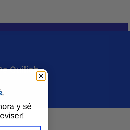
e Quilich
hora y sé
eviser!