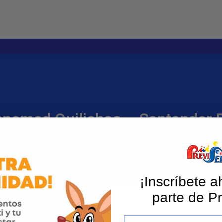
nemed Quilichao – Santander D
¡Inscríbete a
parte de Pr
Email