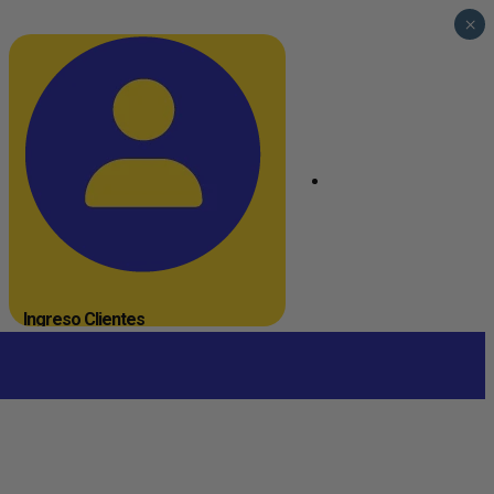
×
_
Ingreso Clientes