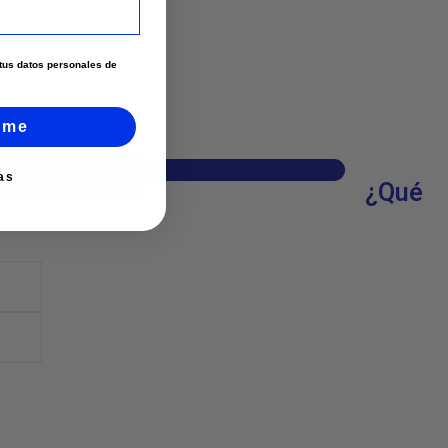
e tus datos personales de
rme
Página web
as
¿Qué