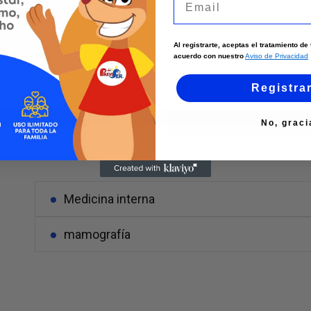
Al registrarte, aceptas el tratamiento d
acuerdo con nuestro
Aviso de Privacidad
Registra
Instagram
No, graci
Medicina interna
mamografía