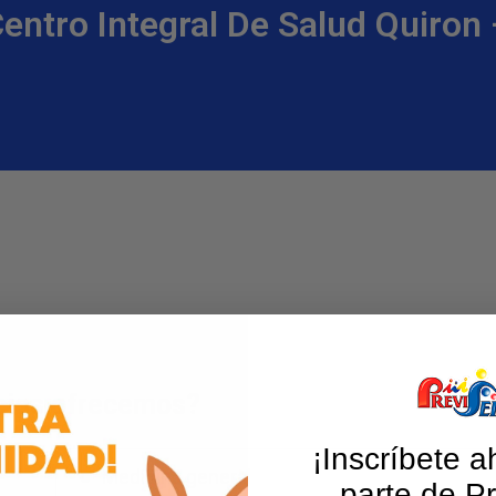
entro Integral De Salud Quiron 
cios ofrecemos?
¡Inscríbete a
Medicina general
parte de Pr