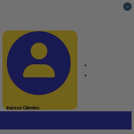
×
_
_
Ingreso Clientes