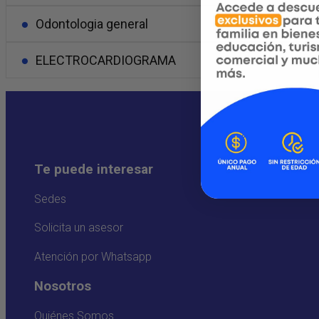
Odontologia general
ELECTROCARDIOGRAMA
Te puede interesar
Sedes
Solicita un asesor
Atención por Whatsapp
Nosotros
Quiénes Somos