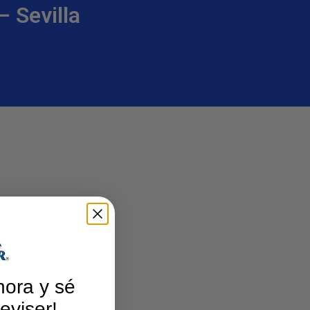
– Sevilla
hora y sé
eviser!