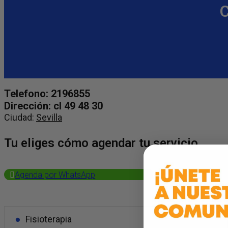
C
Telefono: 2196855
Dirección: cl 49 48 30
Ciudad:
Sevilla
Tu eliges cómo agendar tu servicio
Agenda por WhatsApp
¿Qué servi
Fisioterapia