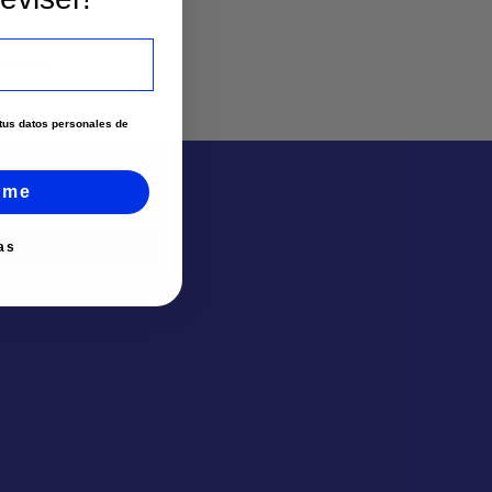
e tus datos personales de
rme
as