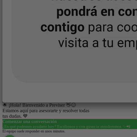
🌟 ¡Hola! Bienvenido a Previser 👋😊
Estamos aquí para asesorarte y resolver todas
tus dudas. 💙
Comenzar una conversación
¿En qué podemos ayudarte hoy? Escríbenos y con gusto te atenderemos. ✨📲
El equipo suele responder en unos minutos.