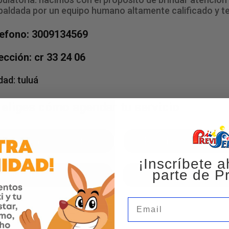
paldada por un equipo humano altamente calificado y t
lefono: 3009134569
ección: cr 33 24 06
dad:
tuluá
 eliges cómo agendar tu servicio
Agenda por WhatsApp
Facebook
¡Inscríbete a
parte de Pr
Instagram
Página web
Email