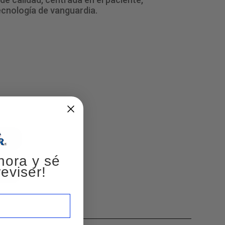
ecnología de vanguardia.
hora y sé
eviser!