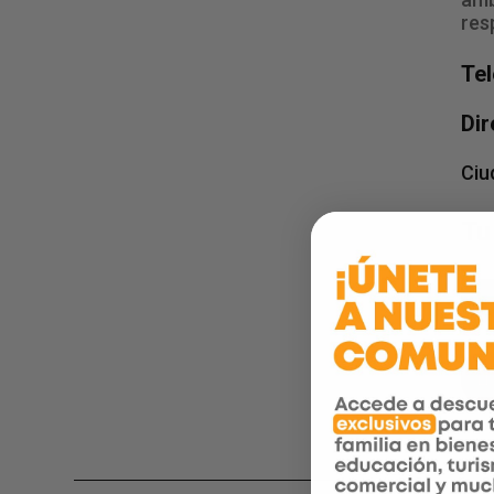
res
Te
Dir
Ciu
Tu