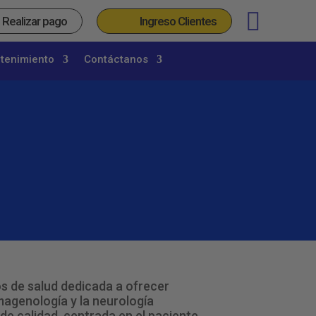
_
Realizar pago
Ingreso Clientes
etenimiento
Contáctanos
os de salud dedicada a ofrecer
magenología y la neurología
de calidad, centrada en el paciente,