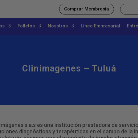
Comprar Membresía
os
Folletos
Nosotros
Línea Empresarial
Entr
Clinimagenes – Tuluá
nimágenes s.a.s es una institución prestadora de servici
uciones diagnósticas y terapéuticas en el campo de la i
ulatoria. nacimos con el propósito de brindar atención 