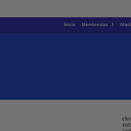
Inicio
Membresías
Aliad
cli
sol
amb