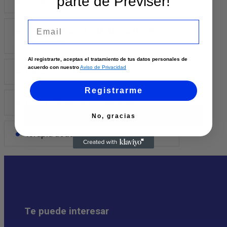
parte de Previser!
Terapia Ocupacional
Email
NEUROPSICOLOGIA APLICACION
DE PRUEBAS
Al registrarte, aceptas el tratamiento de tus datos personales de
acuerdo con nuestro
Aviso de Privacidad
Laboratorio Clinico
Registrarme
PSICOTERAPIA DE PAREJA
No, gracias
terapia acuática
Te puede interesar