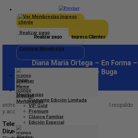
×
_
Ingreso
cliente
Realizar pago
Realizar pago
Ingreso Clientes
Comprar Membresía
Diana Maria Ortega – En Forma –
Guadalajara De Buga
Inicio
Membresías
Diamante Edición Limitada
entrenamiento y rehabilitación física integral respaldo
VIP Gold
y acompañamiento profesional
Premium
Clásica Familiar
Edición Especial
Telefono: 3176874021
Dirección: cl 4 6 22
Aliados