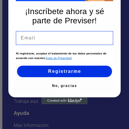
Contáctanos
¡Inscríbete ahora y sé
Sedes y Horarios
Solicita un asesor
parte de Previser!
Atención por WhatsApp
Envía tu solicitud
Te puede interesar
Llámanos
Email
Cali
Sedes
Palmira
Tuluá
Armenia
Solicita un asesor
Al registrarte, aceptas el tratamiento de tus datos personales de
Pereira
acuerdo con nuestro
Aviso de Privacidad
Atención por Whatsapp
Registrarme
Nosotros
No, gracias
Quiénes Somos
Trabaja aquí
Ayuda
Más Información