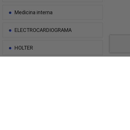
Medicina interna
Contáctanos
ELECTROCARDIOGRAMA
HOLTER
PRUEBA DE ESFUERZO
Te puede interesar
Sedes