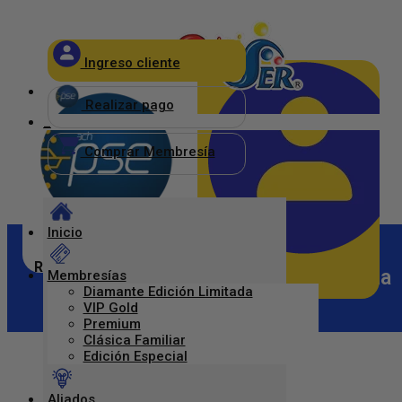
×
Ingreso cliente
_
Realizar pago
_
Comprar Membresía
Inicio
Realizar pago
Diego Hernan Hoyos – Armenia
Membresías
Diamante Edición Limitada
Ingreso Clientes
VIP Gold
Premium
Clásica Familiar
Edición Especial
Aliados