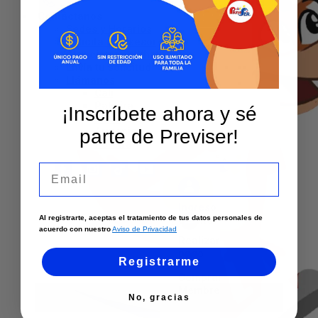
Contáctanos
Sedes y Horarios
Solicita un asesor
Atención por WhatsApp
Envía tu solicitud
Llámanos
Cali
Palmira
¡Inscríbete ahora y sé
Tuluá
Armenia
parte de Previser!
Pereira
Email
Ingreso
cliente
Al registrarte, aceptas el tratamiento de tus datos personales de
acuerdo con nuestro
Aviso de Privacidad
Realizar
pago
Registrarme
Comprar
Membresía
No, gracias