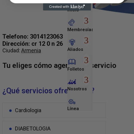
Inicio
Membresías
Telefono: 3014123063
Dirección: cr 12 0 n 26
Aliados
Ciudad:
Armenia
Tu eliges cómo agendar tu servicio
Folletos
Nosotros
¿Qué servicios ofrecemos?
Línea
Cardiologia
Empresarial
DIABETOLOGIA
Entretenimiento