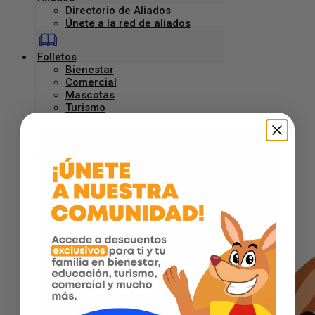
Directorio de Aliados
Únete a la red de aliados
Folletos
Bienestar
Comercial
Mascotas
Turismo
Educación
Nosotros
Quiénes somos
Historias Reales
Nuestra Historia
Trabaja aquí
Línea Empresarial
Entretenimiento
Blog
Revista ¡Qué Bien!