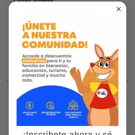
Ciudad:
Armenia
Tu eliges cómo agendar tu
servicio
Agenda por WhatsApp
¿Qué servicios ofrecemos?
Medicina interna
¡Inscríbete ahora y sé