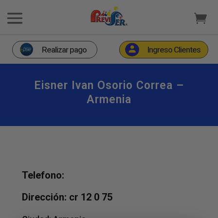
Realizar pago
Ingreso Clientes
Eisner Ivan Osorio Correa –
Armenia
Telefono:
Dirección: cr 12 0 75