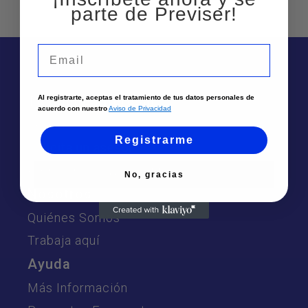
parte de Previser!
Email
Te puede interesar
Al registrarte, aceptas el tratamiento de tus datos personales de
acuerdo con nuestro
Aviso de Privacidad
Sedes
Registrarme
Solicita un asesor
Atención por Whatsapp
No, gracias
Nosotros
Quiénes Somos
Trabaja aquí
Ayuda
Más Información