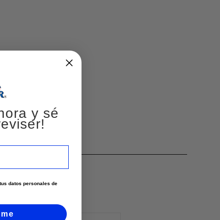
hora y sé
eviser!
e tus datos personales de
rme