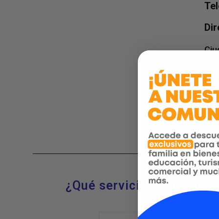
Tel
Dir
Ciu
Tu
¿Qué servicios ofrecemo