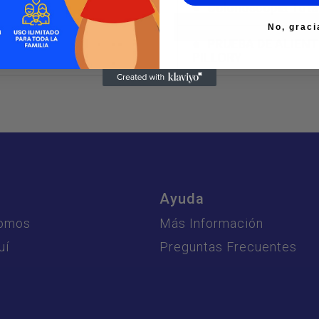
Colonoscopia Tota
No, graci
PRUEBA DE ALIEN
PILLORY
s
Ayuda
Somos
Más Información
uí
Preguntas Frecuentes