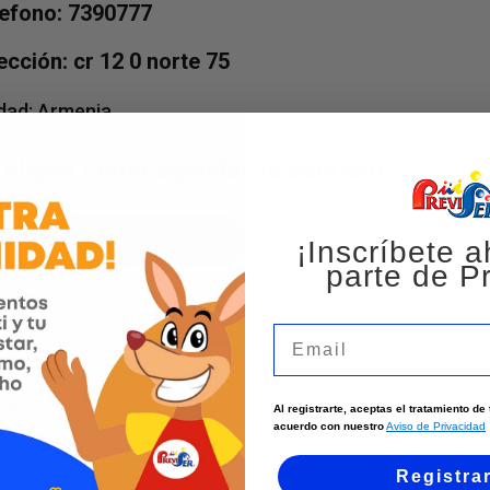
efono: 7390777
ección: cr 12 0 norte 75
dad:
Armenia
 eliges cómo agendar tu servicio
Agenda por WhatsApp
¡Inscríbete a
parte de Pr
Email
s?
Al registrarte, aceptas el tratamiento d
acuerdo con nuestro
Aviso de Privacidad
Registra