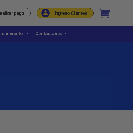
_
ealizar pago
Ingreso Clientes
etenimiento
Contáctanos