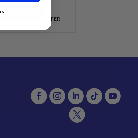
l
as
TO PARA HELICOBACTER