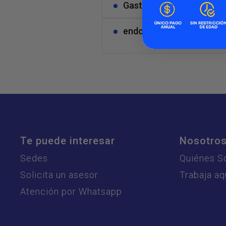
Gastroenterologia
endoscopía
Te puede interesar
Nosotro
Sedes
Quiénes 
Solicita un asesor
Trabaja aq
Atención por Whatsapp