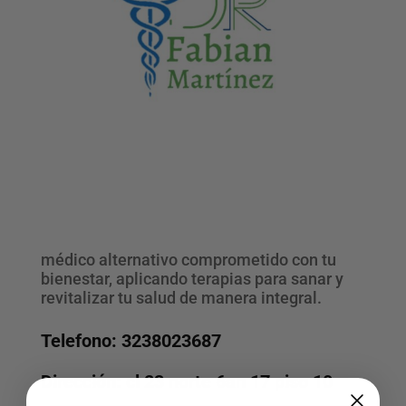
médico alternativo comprometido con tu
bienestar, aplicando terapias para sanar y
revitalizar tu salud de manera integral.
Telefono: 3238023687
Dirección: cl 23 norte 6an 17 piso 10