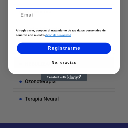
Email
Acupuntura
Auriculoterapia
Al registrarte, aceptas el tratamiento de tus datos personales de
acuerdo con nuestro
Aviso de Privacidad
DRENAJE LINFATICO
Registrarme
No, gracias
NEBULIZACION
Ozonoterapia
Terapia Neural