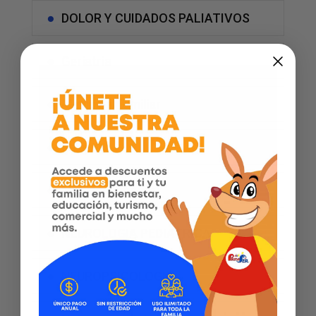
DOLOR Y CUIDADOS PALIATIVOS
Geriatria
Medicina Familiar
fisiatría
Medicina general
NEUROLOGIA PEDIATRICA
NEUROPSICOLOGIA