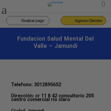
Realizar pago
Ingreso Clientes
Fundacion Salud Mental Del
Valle – Jamundi
Telefono: 3012895652
Dirección: cr 11 8 42 consultorio 205
centro comercial rio claro
Ciudad:
Jamundi