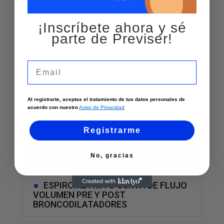
Nutricion y dietetica
¡Inscríbete ahora y sé
Psicologia
parte de Previser!
Psiquiatria
Email
PSIQUIATRIA PEDIATRICA
Al registrarte, aceptas el tratamiento de tus datos personales de
acuerdo con nuestro
Aviso de Privacidad
ELECTROCARDIOGRAMA
Registrarme
ESPIROMETRIA
No, gracias
ESPIROMETRIA O CURVA DE FLUJO
VOLUMEN PRE Y POST
BRONCODILATADORES