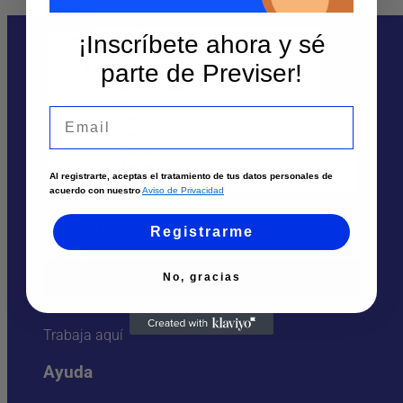
Contáctanos
Sedes y Horarios
¡Inscríbete ahora y sé
Solicita un asesor
parte de Previser!
Atención por WhatsApp
Envía tu solicitud
Llámanos
Te puede interesar
Email
Cali
Palmira
Tuluá
Sedes
Armenia
Al registrarte, aceptas el tratamiento de tus datos personales de
Pereira
Solicita un asesor
acuerdo con nuestro
Aviso de Privacidad
Atención por Whatsapp
Registrarme
Nosotros
No, gracias
Quiénes Somos
Trabaja aquí
Ayuda