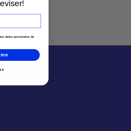
eviser!
e tus datos personales de
rme
as