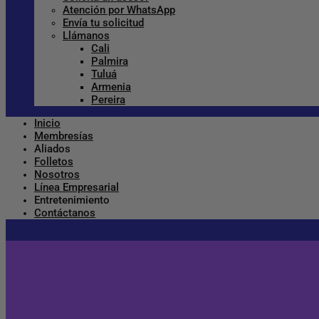
Atención por WhatsApp
Envía tu solicitud
Llámanos
Cali
Palmira
Tuluá
Armenia
Pereira
Inicio
Membresías
Aliados
Folletos
Nosotros
Línea Empresarial
Entretenimiento
Contáctanos