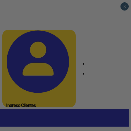
×
_
_
Ingreso Clientes