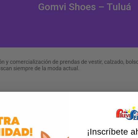
Gomvi Shoes – Tuluá
 y comercialización de prendas de vestir, calzado, bolsos
scan siempre de la moda actual.
¡Inscríbete a
cios ofrecemos?