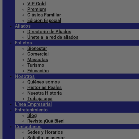
VIP Gold
Premium
Clásica Familiar
Edición Especial
Aliados
Directorio de Aliados
Únete a la red de aliados
Folletos
Bienestar
Comercial
Mascotas
Turismo
Educación
Nosotros
Quiénes somos
Historias Reales
Nuestra Historia
Trabaja aquí
Línea Empresarial
Entretenimiento
Blog
Revista ¡Qué Bien!
Contáctanos
Sedes y Horarios
Solicita un asesor