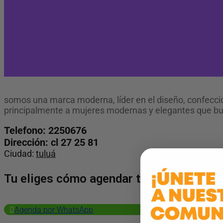
somos una marca moderna, líder en el diseño, confección
principalmente a mujeres modernas y elegantes que bu
Telefono: 2250676
Dirección: cl 27 25 81
Ciudad:
tuluá
Tu eliges cómo agendar tu servicio
Agenda por WhatsApp
¿Qué servi