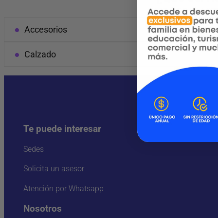
Accesorios
Calzado
Te puede interesar
Sedes
Solicita un asesor
Atención por Whatsapp
Nosotros