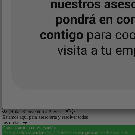
🌟 ¡Hola! Bienvenido a Previser 👋😊
Estamos aquí para asesorarte y resolver todas
tus dudas. 💙
Comenzar una conversación
¿En qué podemos ayudarte hoy? Escríbenos y con gusto te atenderemos. ✨📲