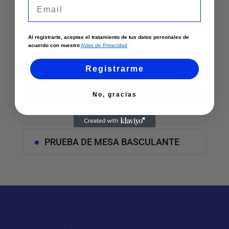
Email
ELECTROCARDIOGRAMA
Al registrarte, aceptas el tratamiento de tus datos personales de
acuerdo con nuestro
Aviso de Privacidad
electrocardiograma pediátrico
Registrarme
HOLTER
No, gracias
PRUEBA DE ESFUERZO
PRUEBA DE MESA BASCULANTE