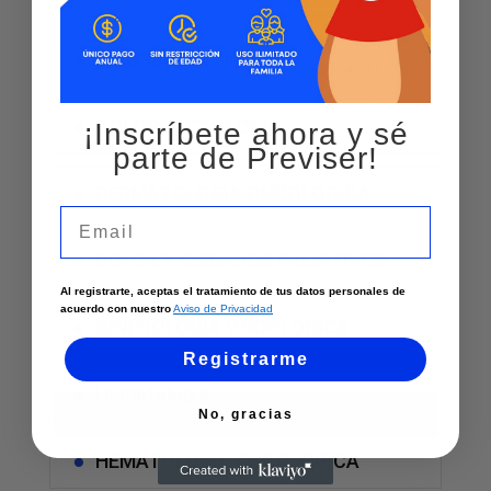
CIRUGIA ONCOLOGICA
COLOPROCTOLOGIA
¡Inscríbete ahora y sé
parte de Previser!
DERMATOLOGIA ONCOLOGICA
Email
DOLOR Y CUIDADOS PALIATIVOS
Al registrarte, aceptas el tratamiento de tus datos personales de
acuerdo con nuestro
Aviso de Privacidad
GINECOLOGIA ONCOLOGICA
Registrarme
Hematologia
No, gracias
HEMATOLOGIA ONCOLOGICA