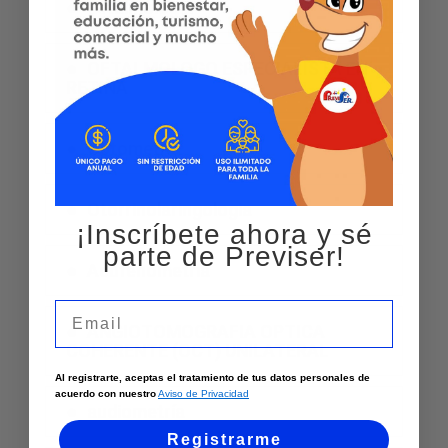
Oftalmologia
OFTALMOLOGO ESPECIALISTA EN
RETINA
Optometria
Otorrinolaringologia
¡Inscríbete ahora y sé
parte de Previser!
Acufenometria
Email
ANGIOTOMOGRAFIA OPTICA
COHERENTE (OCT) UNILATERAL
Al registrarte, aceptas el tratamiento de tus datos personales de
acuerdo con nuestro
Aviso de Privacidad
audiometría
Registrarme