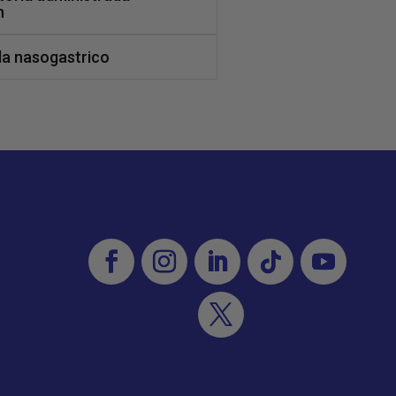
n
da nasogastrico