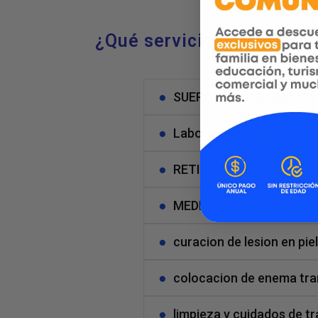
¿Qué servicios ofrecemo
SUEROTERAPIA REVITA
Laboratorio Clinico
RETIRO DE PUNTOS
MEDICINA GENERAL DOM
curacion de lesion en piel
colocacion de enema tra
limpieza y cuidados de 