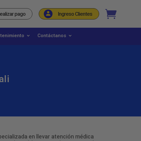
_
ealizar pago
Ingreso Clientes
etenimiento
Contáctanos
ali
especializada en llevar atención médica