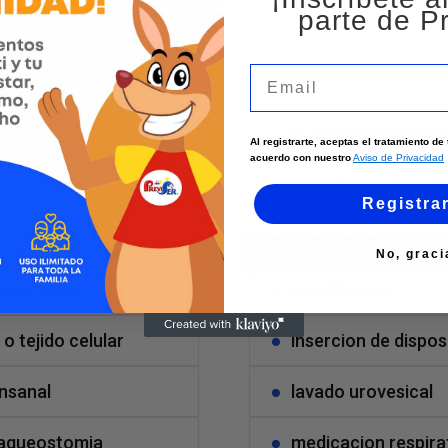
parte de Pr
s?
Email
LIZANTE
ELECTROCARDIO
Al registrarte, aceptas el tratamiento d
acuerdo con nuestro
Aviso de Privacidad
LAVADO DE OIDOS
Registra
administracion de
No, graci
ICILIARIA
canalizacion
 o tejido celular
insercion de disposi
nsanal
lavado urovesical
traqueostomia
medicacion respira