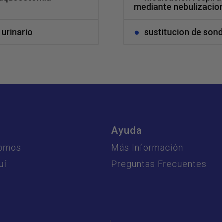
mediante nebulizacio
 urinario
sustitucion de son
s
Ayuda
Somos
Más Información
uí
Preguntas Frecuentes