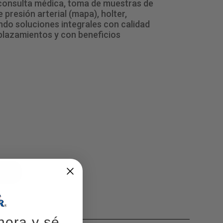
 consulta médica, toma de muestras de
presión arterial (mapa), holter,
ndo soluciones integrales con calidad
splazamientos y con beneficios
hora y sé