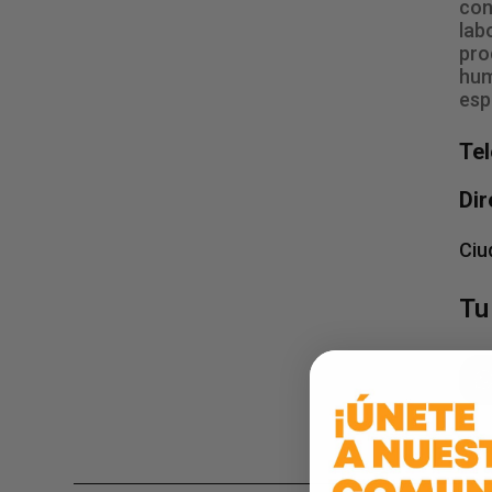
con
lab
pro
hum
esp
Te
Dir
Ciu
Tu