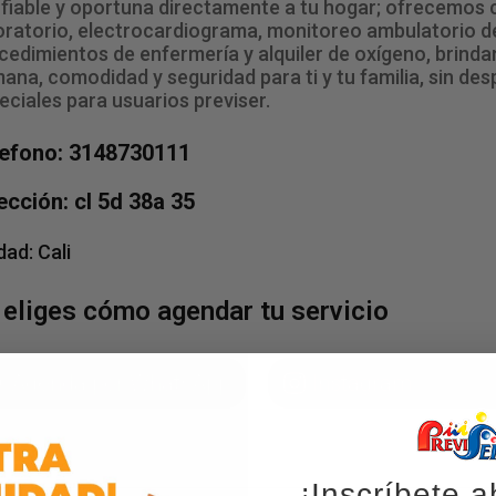
fiable y oportuna directamente a tu hogar; ofrecemos
oratorio, electrocardiograma, monitoreo ambulatorio de 
cedimientos de enfermería y alquiler de oxígeno, brinda
ana, comodidad y seguridad para ti y tu familia, sin de
eciales para usuarios previser.
lefono: 3148730111
ección: cl 5d 38a 35
dad:
Cali
 eliges cómo agendar tu servicio
Agenda por WhatsApp
Instagram
¡Inscríbete a