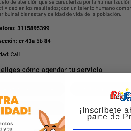
elo de atención que se caracteriza por la humanización, 
ctividad en los resultados; con un talento humano compr
tribuir al bienestar y calidad de vida de la población.
efono: 3115895399
ección: cr 43a 5b 84
dad:
Cali
 eliges cómo agendar tu servicio
Agenda por WhatsApp
Instagram
Página web
¡Inscríbete a
parte de Pr