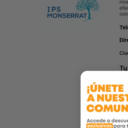
mod
efe
con
Tel
Dir
Ciu
Tu