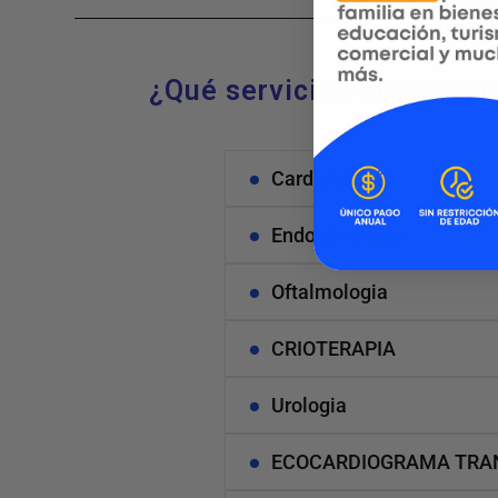
¿Qué servicios ofrecemo
Cardiologia
Endocrinologia
Oftalmologia
CRIOTERAPIA
Urologia
ECOCARDIOGRAMA TRA