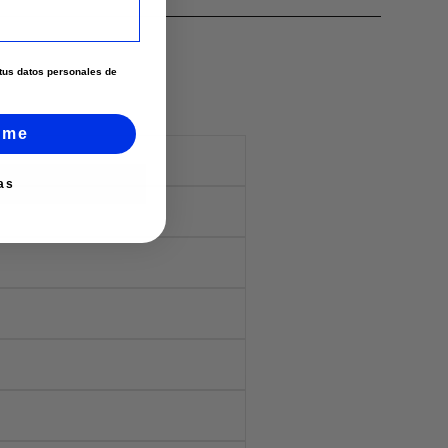
e tus datos personales de
rme
as