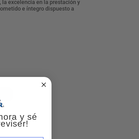
la excelencia en la prestación y
ometido e íntegro dispuesto a
hora y sé
eviser!