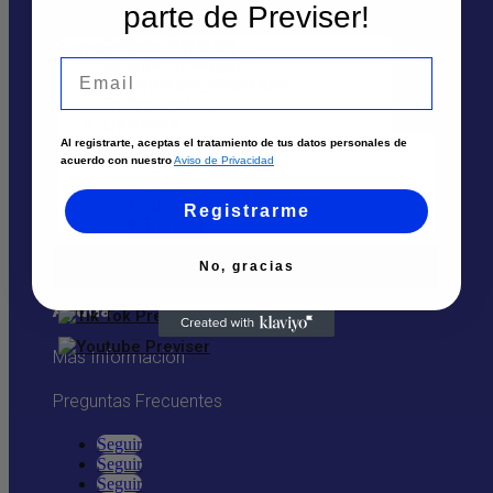
parte de Previser!
Contáctanos
Sedes
Sedes y Horarios
Solicita un asesor
Email
Solicita un asesor
Atención por WhatsApp
Envía tu solicitud
Llámanos
Atención por Whatsapp
Cali
Al registrarte, aceptas el tratamiento de tus datos personales de
Palmira
acuerdo con nuestro
Aviso de Privacidad
Nosotros
Tuluá
Armenia
Registrarme
Quiénes Somos
Pereira
Trabaja aquí
No, gracias
Ayuda
Más Información
Preguntas Frecuentes
Seguir
Seguir
Seguir