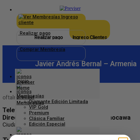
×
_
Ingreso
cliente
Realizar pago
Realizar pago
Ingreso Clientes
Comprar Membresía
Javier Andrés Bernal – Armenia
Inicio
Membresías
oftalmólogo retinologo
Diamante Edición Limitada
VIP Gold
Telefono: 3225812509
Premium
Dirección: cr 14 9 norte 16 cons 531 mocawa
Clásica Familiar
Ciudad:
Armenia
Edición Especial
Aliados