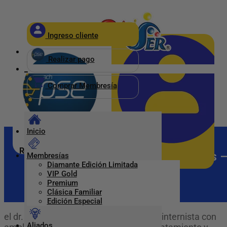
×
Ingreso cliente
_
Realizar pago
_
Comprar Membresía
Inicio
Realizar pago
Jesus Alberto Quiñones Chaves 
Membresías
Diamante Edición Limitada
Ingreso Clientes
Buenaventura
VIP Gold
Premium
Clásica Familiar
Edición Especial
el dr. jesús alberto quiñónez es médico internista con
Aliados