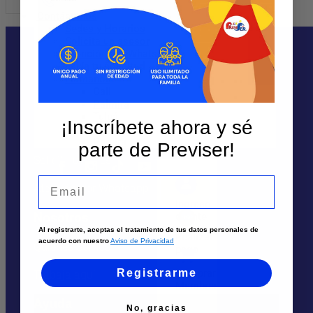
Contáctanos
Sedes y Horarios
Solicita un asesor
Atención por WhatsApp
Envía tu solicitud
Llámanos
Cali
Te puede interesar
Palmira
Tuluá
¡Inscríbete ahora y sé
Armenia
Sedes
Pereira
parte de Previser!
Solicita un asesor
Email
Atención por Whatsapp
Ingreso
Nosotros
cliente
Al registrarte, aceptas el tratamiento de tus datos personales de
Realizar
acuerdo con nuestro
Aviso de Privacidad
Quiénes Somos
pago
Registrarme
Comprar
Trabaja aquí
Membresía
Ayuda
No, gracias