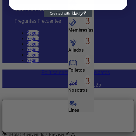
Más Información
Inicio
Preguntas Frecuentes
Membresías
Seguir
Seguir
Seguir
Seguir
Aliados
Seguir
Seguir
Folletos
Política de tratamiento de datos
Copyright 2025
Nosotros
Línea
Empresarial
🌟 ¡Hola! Bienvenido a Previser 👋😊
Entretenimiento