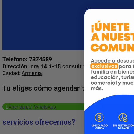
Telefono: 7374589
Dirección: cra 14 1-15 consult 1
Ciudad:
Armenia
Tu eliges cómo agendar tu servicio
Agenda por WhatsApp
Facebook
servicios ofrecemos?