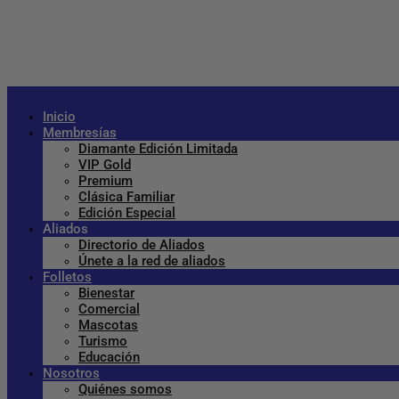
Inicio
Membresías
Diamante Edición Limitada
VIP Gold
Premium
Clásica Familiar
Edición Especial
Aliados
Directorio de Aliados
Únete a la red de aliados
Folletos
Bienestar
Comercial
Mascotas
Turismo
Educación
Nosotros
Quiénes somos