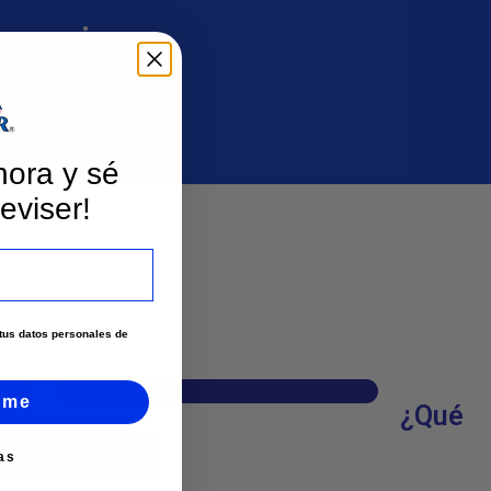
Armenia
hora y sé
eviser!
e tus datos personales de
Página web
rme
¿Qué
as