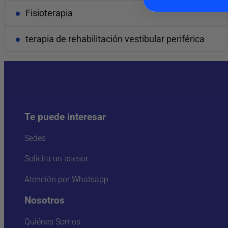
Fisioterapia
terapia de rehabilitación vestibular periférica
Te puede interesar
Sedes
Solicita un asesor
Atención por Whatsapp
Nosotros
Quiénes Somos