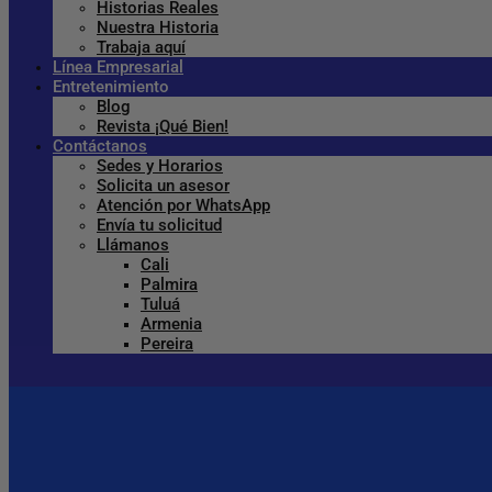
Historias Reales
Nuestra Historia
Trabaja aquí
Línea Empresarial
Entretenimiento
Blog
Revista ¡Qué Bien!
Contáctanos
Sedes y Horarios
Solicita un asesor
Atención por WhatsApp
Envía tu solicitud
Llámanos
Cali
Palmira
Tuluá
Armenia
Pereira