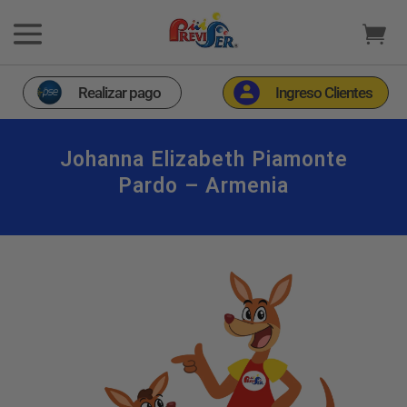
Realizar pago
Ingreso Clientes
Johanna Elizabeth Piamonte
Pardo – Armenia