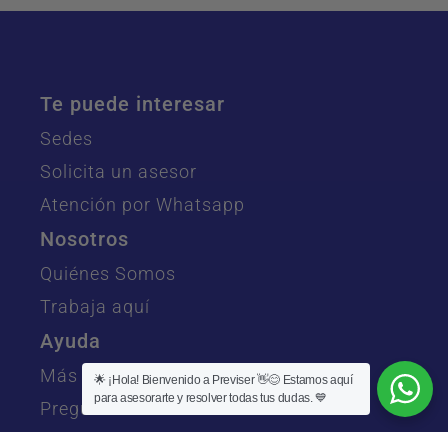
Te puede interesar
Sedes
Solicita un asesor
Atención por Whatsapp
Nosotros
Quiénes Somos
Trabaja aquí
Ayuda
Más Información
🌟 ¡Hola! Bienvenido a Previser 👋😊 Estamos aquí
para asesorarte y resolver todas tus dudas. 💙
Preguntas Frecuentes