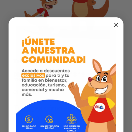
Telefono: 3133763295
Dirección: cl 19 norte 13 19 centro
medico altamira
Ciudad:
Armenia
Tu eliges cómo agendar tu
servicio