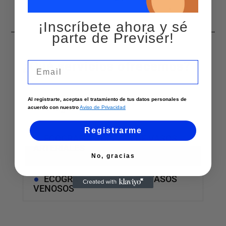
¡Inscríbete ahora y sé
parte de Previser!
¿Qué servicios ofrecemos?
Email
Al registrarte, aceptas el tratamiento de tus datos personales de
Cirugia Vascular
acuerdo con nuestro
Aviso de Privacidad
Registrarme
ECOGRAFIA DOPPLER DE VASOS
ARTERIALES
No, gracias
ECOGRAFIA DOPPLER DE VASOS
VENOSOS