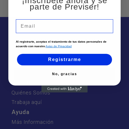
¡Inscríbete ahora y sé
parte de Previser!
Email
Al registrarte, aceptas el tratamiento de tus datos personales de
Te puede interesar
acuerdo con nuestro
Aviso de Privacidad
Sedes
Registrarme
Solicita un asesor
Atención por Whatsapp
No, gracias
Nosotros
Quiénes Somos
Trabaja aquí
Ayuda
Más Información