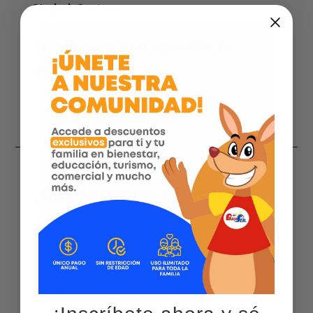
Ciudad:
Cartago
Tu eliges cómo agendar tu
servicio
¿Qué servicios ofrecemos?
Endodoncia
Odontologia general