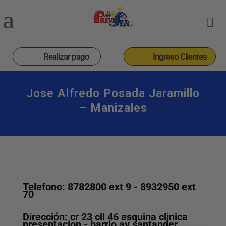
Realizar pago
Ingreso Clientes
Jose Alfredo Posada Jaramillo
– Manizales
Telefono: 8782800 ext 9 - 8932950 ext
70
Dirección: cr 23 cll 46 esquina clinica
presentacion - barrio av santander