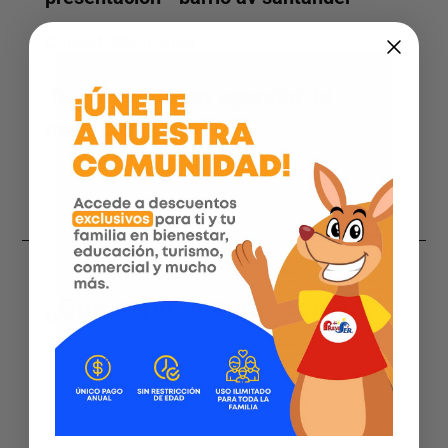
Ciudad:
Manizales
Tu eliges cómo agendar tu
servicio
¿Qué servicios ofrecemos?
Medicina interna