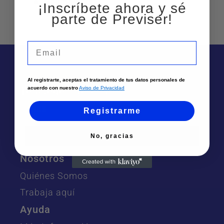
Neumologia
¡Inscríbete ahora y sé
parte de Previser!
Email
Al registrarte, aceptas el tratamiento de tus datos personales de
acuerdo con nuestro
Aviso de Privacidad
Te puede interesar
Sedes
Registrarme
Solicita un asesor
No, gracias
Atención por Whatsapp
Nosotros
Quiénes Somos
Trabaja aquí
Ayuda