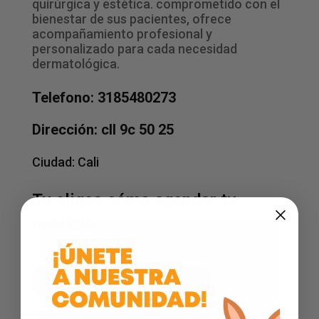
quirúrgica y estética. comprometido con el
bienestar de sus pacientes, ofrece
acompañamiento profesional y
personalizado para cada necesidad
dermatológica.
Telefono: 3185480273
Dirección: cll 9c 50 25
Ciudad:
Cali
Tu eliges cómo agendar tu
servicio
Agenda por WhatsApp