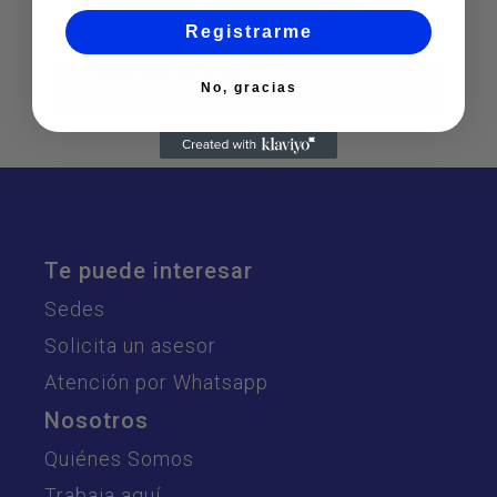
crioterapia en lesiones de piel
Registrarme
BIOPSIA DE PIEL
No, gracias
Te puede interesar
Sedes
Solicita un asesor
Atención por Whatsapp
Nosotros
Quiénes Somos
Trabaja aquí