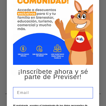
servicio
Agenda por WhatsApp
Facebook
Instagram
Página web
¡Inscríbete ahora y sé
parte de Previser!
Email
Al registrarte, aceptas el tratamiento de tus datos personales de