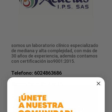
somos un laboratorio clínico especializado
de mediana y alta complejidad, con más de
30 años de experiencia, además contamos
con certificación iso9001:2015.
Telefono: 6024863686
Dirección: cl 5c 42a 15
Ciudad:
Cali
Tu eliges cómo agendar tu