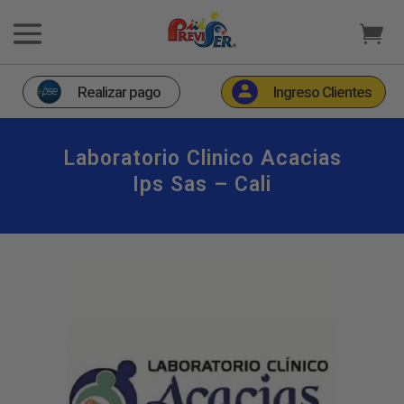
Realizar pago
Ingreso Clientes
Laboratorio Clinico Acacias
Ips Sas – Cali