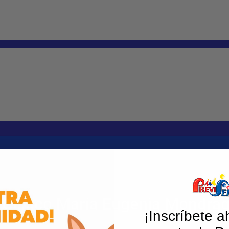
 Clinico Maria Eugenia Mondrag
¡Inscríbete a