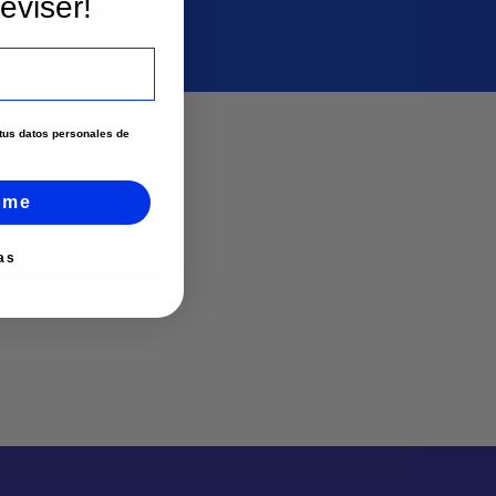
eviser!
e tus datos personales de
rme
as