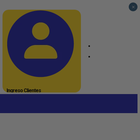
×
_
_
Ingreso Clientes