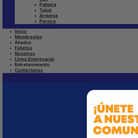
Palmira
Tuluá
Armenia
Pereira
Inicio
Membresías
Aliados
Folletos
Nosotros
Línea Empresarial
Entretenimiento
Contáctanos
Laboratorio