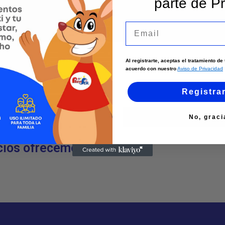
parte de Pr
Email
Al registrarte, aceptas el tratamiento d
acuerdo con nuestro
Aviso de Privacidad
Registra
No, graci
cios ofrecemos?