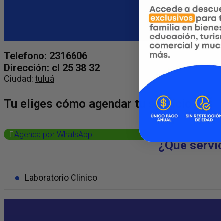
Telefono: 2316606
Dirección: cl 25 38 32
Ciudad:
tuluá
Tu eliges cómo agendar tu servicio
Agenda por WhatsApp
¿Qué servi
Laboratorio Clinico