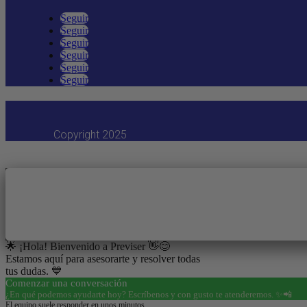
Seguir
Seguir
Seguir
Seguir
Seguir
Seguir
Copyright 2025
🌟 ¡Hola! Bienvenido a Previser 👋😊
Estamos aquí para asesorarte y resolver todas
tus dudas. 💙
Comenzar una conversación
¿En qué podemos ayudarte hoy? Escríbenos y con gusto te atenderemos. ✨📲
El equipo suele responder en unos minutos.