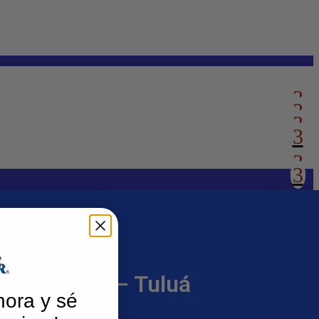
on Alvarez – Tuluá
hora y sé