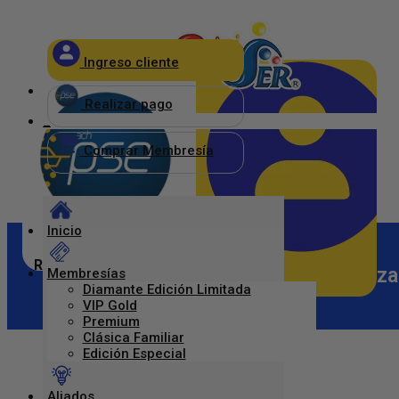
×
Ingreso cliente
_
Realizar pago
_
Comprar Membresía
Inicio
Realizar pago
Luis Camilo Gomez Arango – Maniza
Membresías
Diamante Edición Limitada
Ingreso Clientes
VIP Gold
Premium
Clásica Familiar
Edición Especial
Aliados