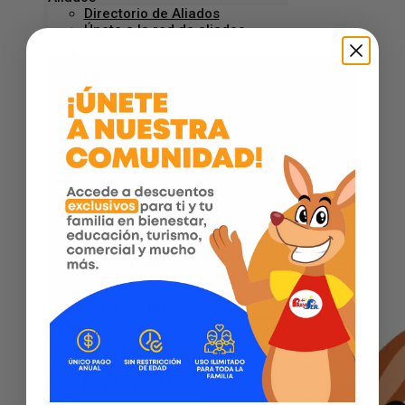
Directorio de Aliados
Únete a la red de aliados
Folletos
Bienestar
Comercial
Mascotas
Turismo
Educación
Nosotros
Quiénes somos
Historias Reales
Nuestra Historia
Trabaja aquí
Línea Empresarial
Entretenimiento
Blog
Revista ¡Qué Bien!