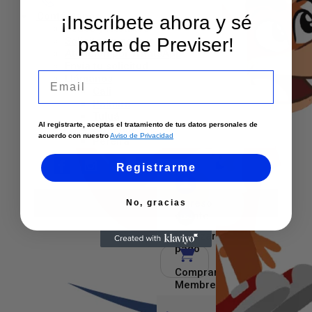
Contáctanos
¡Inscríbete ahora y sé
Sedes y Horarios
parte de Previser!
Solicita un asesor
Atención por WhatsApp
Envía tu solicitud
Email
Llámanos
Cali
Palmira
Tuluá
Al registrarte, aceptas el tratamiento de tus datos personales de
Armenia
acuerdo con nuestro
Aviso de Privacidad
Pereira
Registrarme
Ingreso
No, gracias
cliente
Realizar
pago
Comprar
Membresía