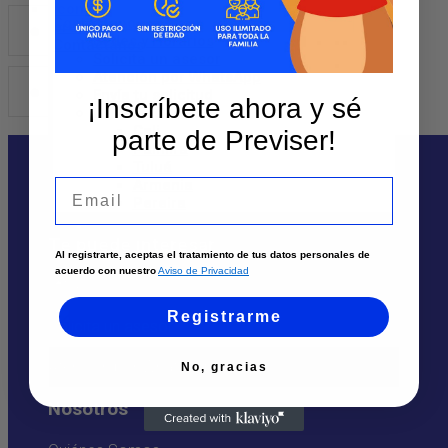
Contáctanos
Dermatologia
Sedes y Horarios
Solicita un asesor
Atención por WhatsApp
BIOPSIA DE PIEL
Envía tu solicitud
¡Inscríbete ahora y sé
Llámanos
Cali
parte de Previser!
Palmira
Tuluá
Armenia
Email
Pereira
Te puede interesar
Al registrarte, aceptas el tratamiento de tus datos personales de
acuerdo con nuestro
Aviso de Privacidad
Sedes
Registrarme
Solicita un asesor
Atención por Whatsapp
No, gracias
Nosotros