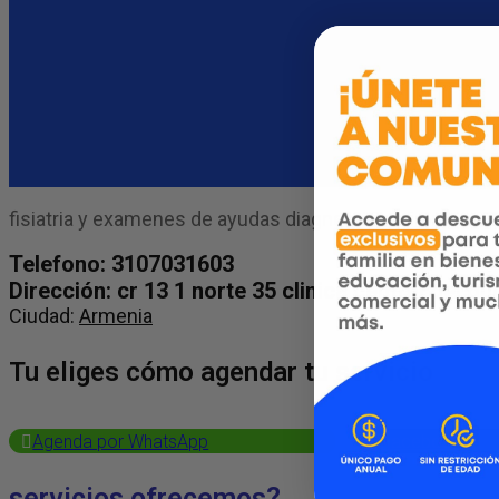
fisiatria y examenes de ayudas diagnosticas
Telefono: 3107031603
Dirección: cr 13 1 norte 35 clinica central del q
Ciudad:
Armenia
Tu eliges cómo agendar tu servicio
Agenda por WhatsApp
Facebook
servicios ofrecemos?