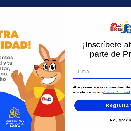
Manuela Gomez Gutierrez – A
¡Inscríbete a
parte de Pr
Email
uindio consultorio 415
Al registrarte, aceptas el tratamiento d
acuerdo con nuestro
Aviso de Privacidad
Registra
Instagram
No, graci