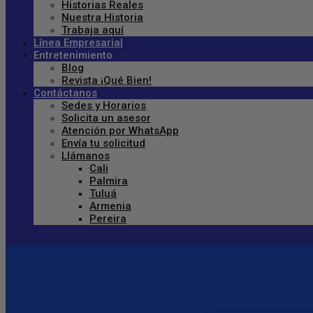
Historias Reales
Nuestra Historia
Trabaja aquí
Línea Empresarial
Entretenimiento
Blog
Revista ¡Qué Bien!
Contáctanos
Sedes y Horarios
Solicita un asesor
Atención por WhatsApp
Envía tu solicitud
Llámanos
Cali
Palmira
Tuluá
Armenia
Pereira