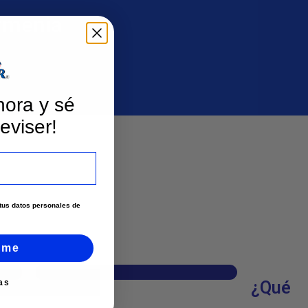
rmenia
hora y sé
eviser!
e tus datos personales de
rme
Página web
as
¿Qué