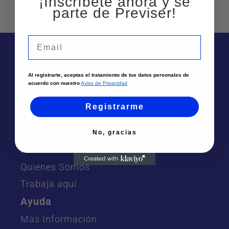
¡Inscríbete ahora y sé
parte de Previser!
Email
Al registrarte, aceptas el tratamiento de tus datos personales de
Te puede interesar
acuerdo con nuestro
Aviso de Privacidad
Sedes
Registrarme
Solicita un asesor
Atención por Whatsapp
No, gracias
Nosotros
Quiénes Somos
Trabaja aquí
Ayuda
Más Información