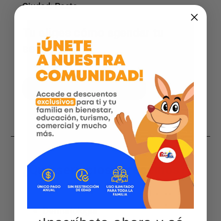
Ciudad:
Pasto
Tu eliges cómo agendar tu
servicio
Agenda por WhatsApp
¿Qué servicios ofrecemos?
Dermatologia