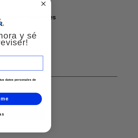
tro medico hipocrates
hora y sé
eviser!
e tus datos personales de
rme
as