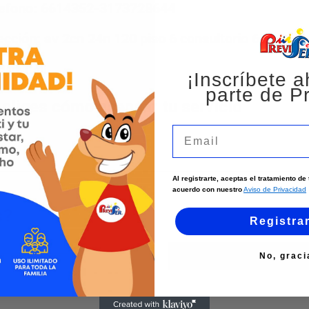
lefono: 6614352-3173728644
ección: av 2cn 24n 120 piso 6 consultorio 601 cen
dad:
Cali
¡Inscríbete a
parte de Pr
 eliges cómo agendar tu servicio
Email
Al registrarte, aceptas el tratamiento d
acuerdo con nuestro
Aviso de Privacidad
s?
Registra
No, graci