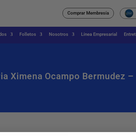
Comprar Membresía
dos
Folletos
Nosotros
Línea Empresarial
Entre
ia Ximena Ocampo Bermudez – 