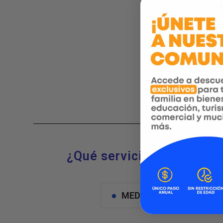
Te
Dir
Ciu
Tu
¿Qué servicios ofrecemo
MEDICINA ESTETICA