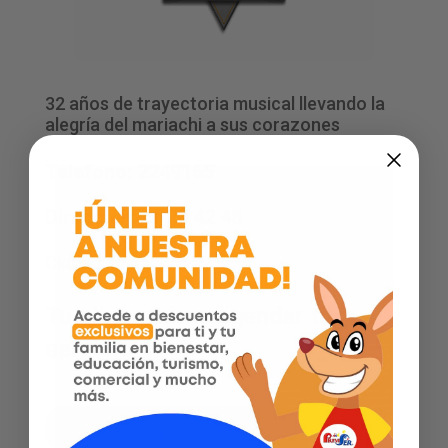
32 años de trayectoria musical llevando la
alegría del mariachi a sus corazones
Telefono: 2249165
Dirección: cr 28 42 48
Ciudad:
tuluá
Tu eliges cómo agendar tu
servicio
Agenda por WhatsApp