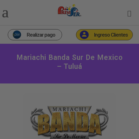
Realizar pago
Ingreso Clientes
Mariachi Banda Sur De Mexico
– Tuluá