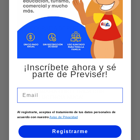
COLPOSCOPIA
ECOGRAFIA DE PERFIL BIOFISICO
ECOGRAFIA OBSTETRICA 3D
¡Inscríbete ahora y sé
ECOGRAFIA OBSTETRICA CON
DETALLE ANATOMICO
parte de Previser!
Email
ECOGRAFIA OBSTETRICA CON
TRANSLUCENCIA NUCAL
Al registrarte, aceptas el tratamiento de tus datos personales de
ecografía obstétrica
acuerdo con nuestro
Aviso de Privacidad
Registrarme