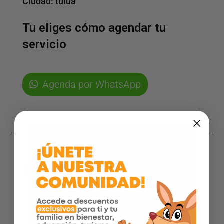
Ciudad:
tuluá
Tu eliges cómo agendar tu
servicio
Agenda por WhatsApp
¿Qué servicios ofrecemos?
Ginecologia y obstetricia