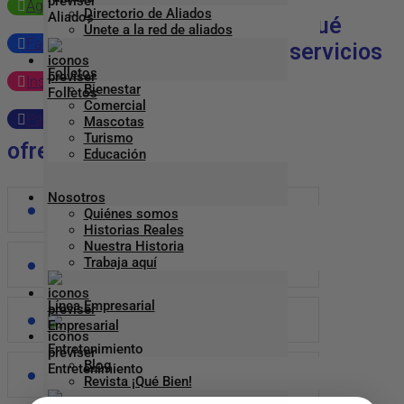
Agenda por WhatsApp
Directorio de Aliados
¿Qué
Únete a la red de aliados
Facebook
servicios
Folletos
Instagram
Bienestar
Comercial
Página web
Mascotas
Turismo
ofrecemos?
Educación
Nosotros
Fisioterapia
Quiénes somos
Historias Reales
Nuestra Historia
Trabaja aquí
Fonoaudiologia
Línea Empresarial
fisiatría
Entretenimiento
Blog
NEUROLOGIA
Revista ¡Qué Bien!