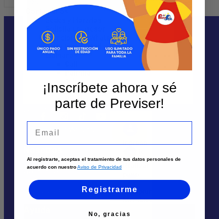
Contáctanos
Sedes y Horarios
Solicita un asesor
Atención por WhatsApp
Envía tu solicitud
Llámanos
Cali
Te puede interesar
Palmira
Tuluá
¡Inscríbete ahora y sé
Sedes
Armenia
Pereira
parte de Previser!
Solicita un asesor
Email
Atención por Whatsapp
Ingreso
Nosotros
cliente
Al registrarte, aceptas el tratamiento de tus datos personales de
Realizar
acuerdo con nuestro
Aviso de Privacidad
Quiénes Somos
pago
Trabaja aquí
Registrarme
Comprar
Membresía
Ayuda
No, gracias