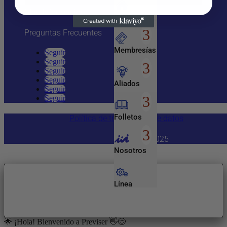
Más Información
Inicio
Preguntas Frecuentes
Membresías
Seguir
Seguir
Seguir
Seguir
Aliados
Seguir
Seguir
Folletos
Política de tratamiento de datos
Copyright 2025
Nosotros
Línea
Empresarial
🌟 ¡Hola! Bienvenido a Previser 👋😊
Entretenimiento