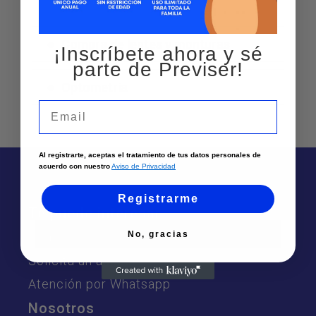
Compra de lentes y monturas
¡Inscríbete ahora y sé
parte de Previser!
Optometria
Email
Al registrarte, aceptas el tratamiento de tus datos personales de
acuerdo con nuestro
Aviso de Privacidad
Registrarme
Te puede interesar
No, gracias
Sedes
Solicita un asesor
Atención por Whatsapp
Nosotros