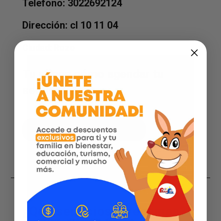
Telefono: 3022692124
Dirección: cl 10 11 04
Ciudad:
Rozo
Tu eliges cómo agendar tu
servicio
Instagram
¿Qué servicios ofrecemos?