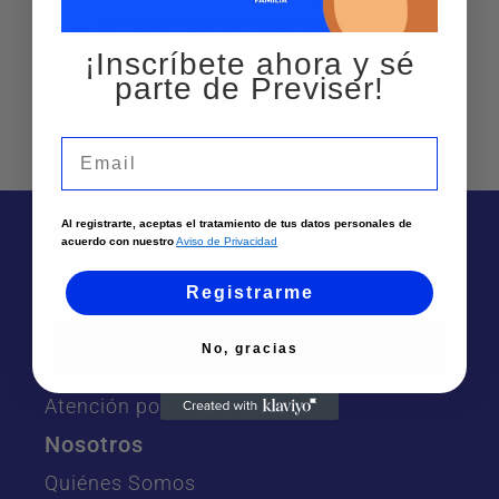
EXTRACCION DE CERUMEN
¡Inscríbete ahora y sé
parte de Previser!
NASOLARINGOSCOPIA
Email
Al registrarte, aceptas el tratamiento de tus datos personales de
acuerdo con nuestro
Aviso de Privacidad
Te puede interesar
Registrarme
Sedes
No, gracias
Solicita un asesor
Atención por Whatsapp
Nosotros
Quiénes Somos