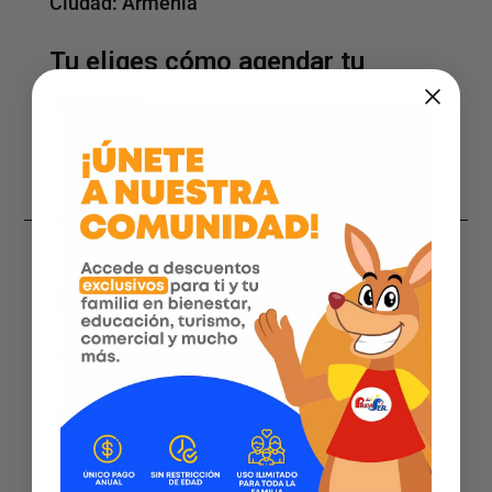
Ciudad:
Armenia
Tu eliges cómo agendar tu
servicio
¿Qué servicios ofrecemos?
ASPIRACION DE OIDO
Otorrinolaringologia